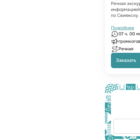
Речная экску
информацией 
по Свияжску.
Подробнее
07 ч. 00 м
громкогов
Речная
Заказать