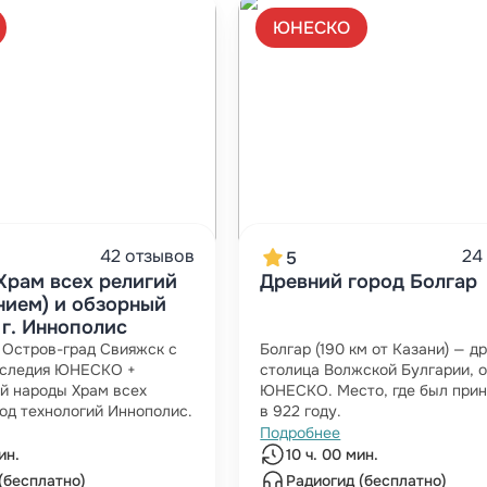
ЮНЕСКО
42 отзывов
24
5
Храм всех религий
Древний город Болгар
нием) и обзорный
 г. Иннополис
 Остров-град Свияжск с
Болгар (190 км от Казани) — д
аследия ЮНЕСКО +
столица Волжской Булгарии, 
й народы Храм всех
ЮНЕСКО. Место, где был прин
род технологий Иннополис.
в 922 году.
Подробнее
ин.
10 ч. 00 мин.
(бесплатно)
Радиогид (бесплатно)