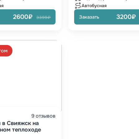
ая
Автобусная
2600₽
3200₽
Заказать
3399₽
том
9 отзывов
 в Свияжск на
ном теплоходе