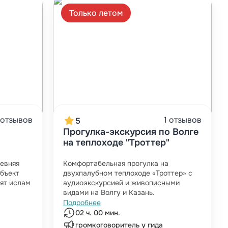
Только летом
 отзывов
1 отзывов
5
Прогулка-экскурсия по Волге
на теплоходе "Троттер"
ревняя
Комфортабельная прогулка на
объект
двухпалубном теплоходе «Троттер» с
ят ислам
аудиоэкскурсией и живописными
видами на Волгу и Казань.
Подробнее
02 ч. 00 мин.
громкоговоритель у гида