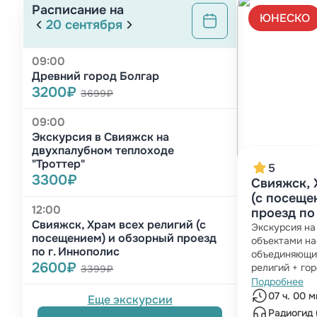
Расписание на
ЮНЕСКО
20 сентября
09:00
Древний город Болгар
3200₽
3699₽
09:00
Экскурсия в Свияжск на
двухпалубном теплоходе
"Троттер"
5
3300₽
Свияжск, 
(с посеще
12:00
проезд по
Свияжск, Храм всех религий (с
Экскурсия на
посещением) и обзорный проезд
объектами н
по г. Иннополис
объединяющи
2600₽
религий + го
3399₽
Подробнее
07 ч. 00 м
Еще экскурсии
Радиогид 