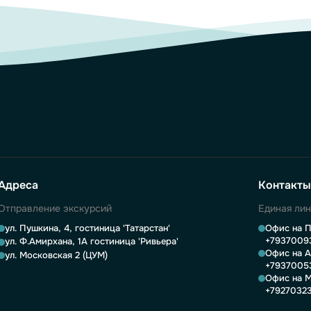
Адреса
Контакты
Отправление экскурсий
Единая ли
ул. Пушкина, 4, гостиница 'Татарстан'
Офис на П
+7937009
ул. Ф.Амирхана, 1А гостиница 'Ривьера'
Офис на А
ул. Московская 2 (ЦУМ)
+7937005
Офис на М
+7927032