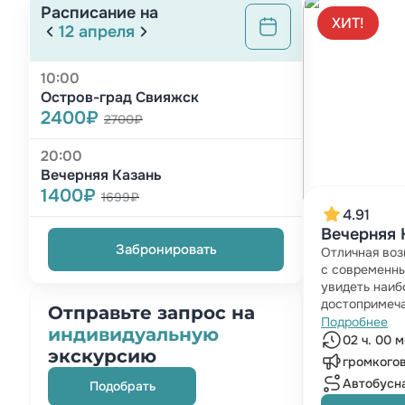
Расписание на
ХИТ!
12 апреля
10:00
Остров-град Свияжск
2400₽
2700₽
20:00
Вечерняя Казань
1400₽
1699₽
4.91
Вечерняя 
Забронировать
Отличная воз
с современны
увидеть наиб
достопримеча
Отправьте запрос на
Подробнее
индивидуальную
02 ч. 00 м
экскурсию
громкогов
Автобусн
Подобрать