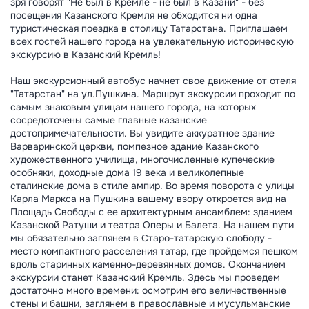
зря говорят "Не был в Кремле - не был в Казани" - без
посещения Казанского Кремля не обходится ни одна
туристическая поездка в столицу Татарстана. Приглашаем
всех гостей нашего города на увлекательную историческую
экскурсию в Казанский Кремль!
Наш экскурсионный автобус начнет свое движение от отеля
"Татарстан" на ул.Пушкина. Маршрут экскурсии проходит по
самым знаковым улицам нашего города, на которых
сосредоточены самые главные казанские
достопримечательности. Вы увидите аккуратное здание
Варваринской церкви, помпезное здание Казанского
художественного училища, многочисленные купеческие
особняки, доходные дома 19 века и великолепные
сталинские дома в стиле ампир. Во время поворота с улицы
Карла Маркса на Пушкина вашему взору откроется вид на
Площадь Свободы с ее архитектурным ансамблем: зданием
Казанской Ратуши и театра Оперы и Балета. На нашем пути
мы обязательно заглянем в Старо-татарскую слободу -
место компактного расселения татар, где пройдемся пешком
вдоль старинных каменно-деревянных домов. Окончанием
экскурсии станет Казанский Кремль. Здесь мы проведем
достаточно много времени: осмотрим его величественные
стены и башни, заглянем в православные и мусульманские