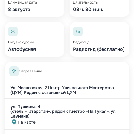
Ближайшая дата
Длительность
• Прогулка по Старо-Татарской слободе
8 августа
03 ч. 30 мин.
Вы побываете в одном из самых аутентичных
районов Казани. Это место сохранило
атмосферу старой татарской Казани:
деревянные дома, мечети, узкие улочки,
купеческое наследие. Здесь вы узнаете больше
Вид экскурсии
Радиогид
о жизни, быте и культуре казанских татар.
Автобусная
Радиогид (бесплатно)
• Остановка у Богородицкого мужского
монастыря
Отправление
Место обретения Казанской иконы Божией
Матери. Вы узнаете о значении этого
Ул. Московская, 2 Центр Уникального Мастерства
(ЦУМ) Рядом с остановкой ЦУМ
монастыря для истории православия и Казани.
Внутренний двор, храмовая архитектура и
ул. Пушкина, 4
тишина этого места оставляют сильное
(отель «Татарстан», рядом ст.метро «Пл.Тукая», ул.
впечатление.
Баумана)
На карте
• Пешеходная экскурсия по Казанскому