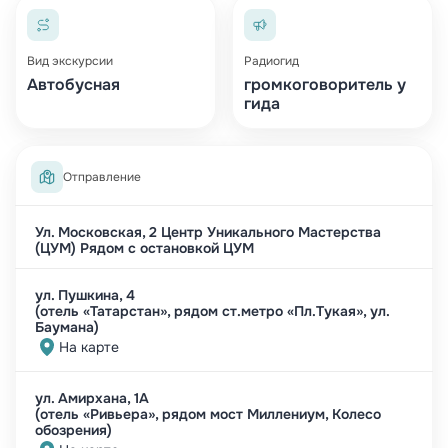
которые передавались из поколения в
поколение.
Также увидите мечеть без единого гвоздя —
Вид экскурсии
Радиогид
это удивительное сооружение станет для вас
Автобусная
громкоговоритель у
гида
ярким примером мастерства и преданности
традициям.
Отправление
• Кулинарный мастер-класс
И, конечно же, не обойдется без
гастрономического удовольствия! В рамках
Ул. Московская, 2 Центр Уникального Мастерства
(ЦУМ) Рядом с остановкой ЦУМ
экскурсии вас ждет мастер-класс по
приготовлению знаменитого татарского блюда
ул. Пушкина, 4
— кыстыбый. Вы научитесь готовить это
(отель «Татарстан», рядом ст.метро «Пл.Тукая», ул.
Баумана)
ароматное блюдо, а затем сможете
На карте
насладиться им в компании новых друзей.
ул. Амирхана, 1А
Эта экскурсия — не просто путешествие, а
(отель «Ривьера», рядом мост Миллениум, Колесо
обозрения)
настоящая культурная одиссея.