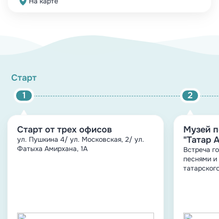
На карте
Присоединяйтесь к нам и откройте для себя
богатство традиций и обычаев татарского
народа! Не упустите возможность стать частью
этой удивительной истории!
1
2
Старт от трех офисов
Музей п
"Татар 
ул. Пушкина 4/ ул. Московская, 2/ ул.
Фатыха Амирхана, 1А
Встреча г
песнями и
татарског