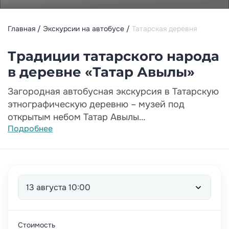
Главная
Экскурсии на автобусе
Татарская деревня
Традиции татарского народа
в деревне «Татар Авылы»
Загородная автобусная экскурсия в Татарскую
этнографическую деревню – музей под
открытым небом Татар Авылы
Подробнее
Приглашаем вас на незабываемую экскурсию в
сердце татарской культуры и традиций —
Татарскую этнографическую деревню! Этот
уникальный музей под открытым небом
13 августа 10:00
подарит вам возможность погрузиться в
атмосферу сельской жизни, где каждый уголок
хранит тайны и обычаи наших предков.
Стоимость